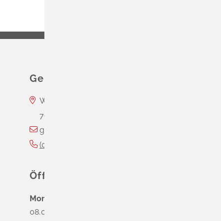
Gemeinde Schliengen
Wasserschloss Entenstein
79418
Schliengen
gemeinde@schliengen.de
(0
76
35) 3
10
90
Öffnungszeiten
Montag
08.00 - 12.00 Uhr