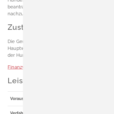
beantragen, um der Kennzeichnungspflicht
nachzukommen.
Zuständige Stelle
Die Gemeinde-/Stadtverwaltung des
Hauptwohnsitzes des Hundehalters oder
der Hundehalterin
Finanzverwaltung [Gemeinde Schliengen]
Leistungsdetails
Voraussetzungen
Verfahrensablauf