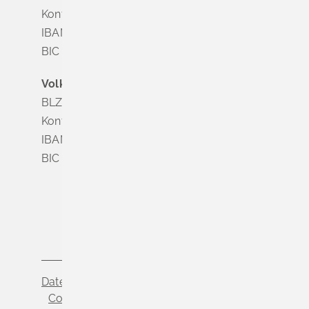
Konto Nr. 8 028 524
IBAN DE63 6835 1865 0008 0285 24
BIC SOLADES1MGL
Volksbank Dreiländereck
BLZ 683 900 00
Konto Nr. 3 500 004
IBAN DE56 6839 0000 0003 5000 04
BIC VOLODE66
Datenschutz
Impressum
Cookie-Einstellungen