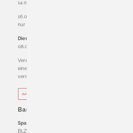
14.00 - 16.00 Uhr
16.00 - 18.00 Uhr
nur nach Terminvereinbarung
Dienstag - Freitag
08.00 - 12.00 Uhr
Vereinbaren Sie online oder telefonisch
einen Termin, um Wartezeiten zu
vermeiden.
zur Terminvereinbarung
Bankverbindung
Sparkasse Markgräflerland Müllheim
BLZ 683 518 65