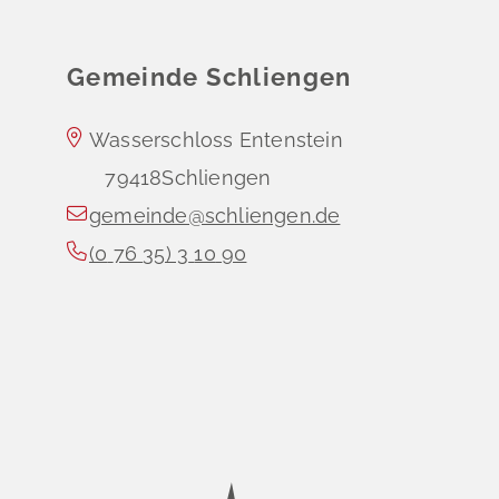
Gemeinde Schliengen
Wasserschloss Entenstein
79418
Schliengen
gemeinde@schliengen.de
(0
76
35) 3
10
90