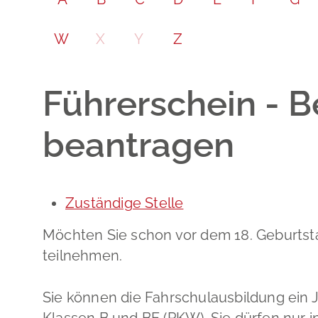
W
X
Y
Z
Führerschein - B
beantragen
Zuständige Stelle
Möchten Sie schon vor dem 18. Geburtst
teilnehmen.
Sie können die Fahrschulausbildung ein J
Klassen B und BE (PKW). Sie dürfen nur 