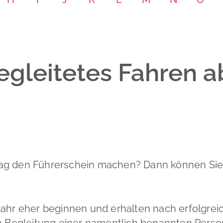
Leichte Sp
Partnersch
Bodenrich
Gebärdenp
Schadensm
egleitetes Fahren a
ag den Führerschein machen? Dann können Sie 
ahr eher beginnen und erhalten nach erfolgreic
in Begleitung einer namentlich benannten Perso