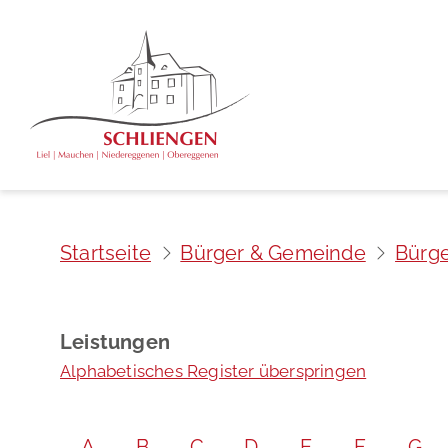
Startseite
Bürger & Gemeinde
Bürge
Leistungen
Alphabetisches Register überspringen
A
B
C
D
E
F
G