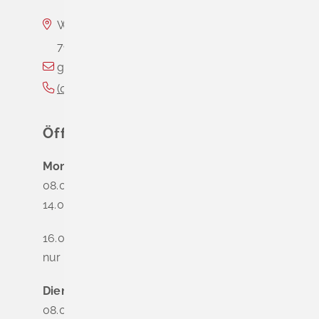
Wasserschloss Entenstein
79418
Schliengen
gemeinde@schliengen.de
(0
76
35) 3
10
90
Öffnungszeiten
Montag
08.00 - 12.00 Uhr
14.00 - 16.00 Uhr
16.00 - 18.00 Uhr
nur nach Terminvereinbarung
Dienstag - Freitag
08.00 - 12.00 Uhr