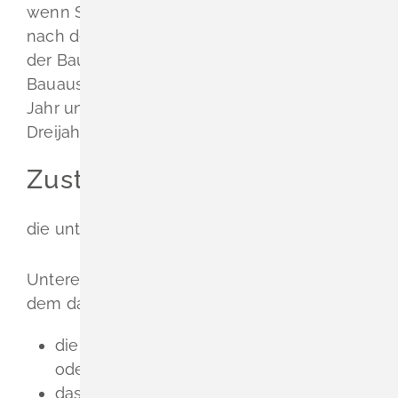
wenn Sie nicht inne
r
halb von drei Jahren
nach der Erteilung der Genehmigung mit
der Bauausführung beginnen oder wenn die
Bauausführung nach di
e
sem Zeitraum ein
Jahr unterbrochen worden ist. Die
se
Dreijahre
s
frist
kann verlängert werden.
Zuständige Stelle
die untere Baurechtsbehörde
Untere Baurechtsbehörde ist, je nach Ort, in
dem das Bauvorhaben liegt,
die Gemeinde- oder Stadtverwaltung
oder
das Landratsamt.