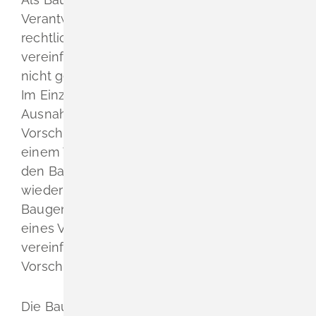
Verantwortung dafür, dass
die
öffentlich-
rechtliche
n
Vorschriften, die im
verei
n
fachten Baugenehmigungsverfahren
nicht geprüft werden, eing
e
halten werden.
Im Einzelfall müssen Sie eine Abweichung,
Au
s
nahme oder Befreiung von
diesen
Vorschriften zusätzlich beantragen. Bei
einem Verstoß kann die Baurechtsbehörde
den Bau stoppen oder bereits Gebautes
wieder abreißen lassen. Die beantragte
Baug
e
nehmigung kann sie dagegen wegen
eines Ve
r
stoßes gegen nicht im
vereinfachten Verfahren zu prüfende
Vo
r
schriften in der Regel nicht ablehnen.
Die Baugenehmigung erlischt
automatisch
,