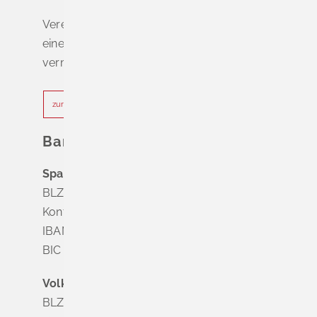
Vereinbaren Sie online oder telefonisch
einen Termin, um Wartezeiten zu
vermeiden.
zur Terminvereinbarung
Bankverbindung
Sparkasse Markgräflerland Müllheim
BLZ 683 518 65
Konto Nr. 8 028 524
IBAN DE63 6835 1865 0008 0285 24
BIC SOLADES1MGL
Volksbank Dreiländereck
BLZ 683 900 00