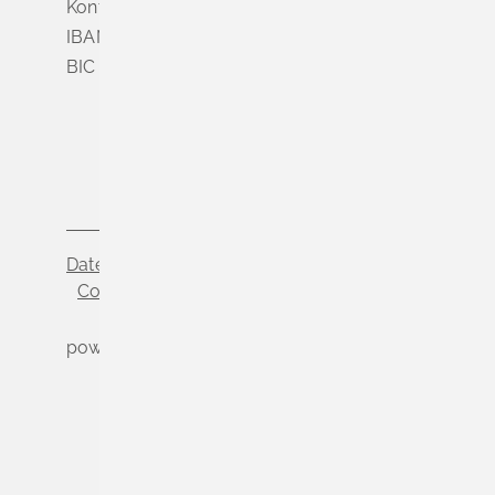
Konto Nr. 3 500 004
IBAN DE56 6839 0000 0003 5000 04
BIC VOLODE66
Datenschutz
Impressum
Cookie-Einstellungen
powered by
Komm.ONE