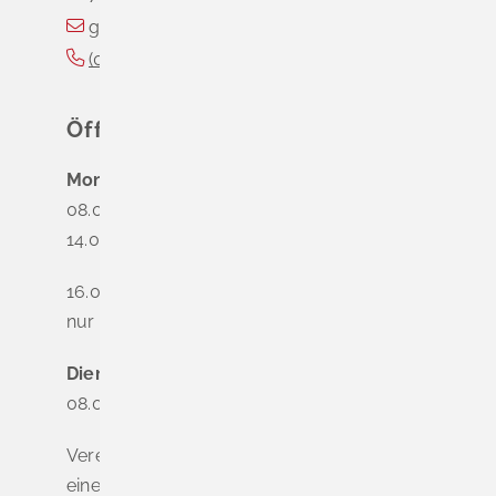
gemeinde@schliengen.de
(0
76
35) 3
10
90
Öffnungszeiten
Montag
08.00 - 12.00 Uhr
14.00 - 16.00 Uhr
16.00 - 18.00 Uhr
nur nach Terminvereinbarung
Dienstag - Freitag
08.00 - 12.00 Uhr
Vereinbaren Sie online oder telefonisch
einen Termin, um Wartezeiten zu