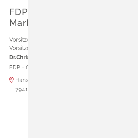
Leichte Sprache
FDP - Ortsverband
Gebärdenprache
Markgräflerland
Vorsitzender
Dr.
Christoph
Hoffmann MdB
Vorsitzender
Dr.
Christoph
Hoffmann MdB
FDP - Ortsverband Markgräflerland
Hans-Thoma-Straße 4
79418
Schliengen