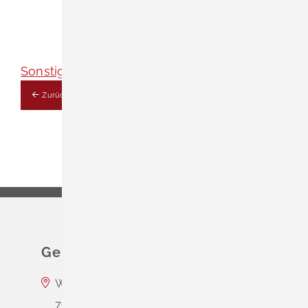
Sonstige Vereine
Zurück
Gemeinde Schliengen
Wasserschloss Entenstein
79418
Schliengen