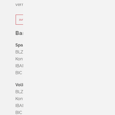
vermeiden.
zur Terminvereinbarung
Bankverbindung
Sparkasse Markgräflerland Müllheim
BLZ 683 518 65
Konto Nr. 8 028 524
IBAN DE63 6835 1865 0008 0285 24
BIC SOLADES1MGL
Volksbank Dreiländereck
BLZ 683 900 00
Konto Nr. 3 500 004
IBAN DE56 6839 0000 0003 5000 04
BIC VOLODE66