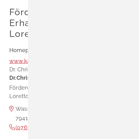
Leichte Sprache
Förderverein zur
Gebärdenprache
Erhaltung der
Lorettokapelle e.V.
Homepage
www.kath-schliengen.de
Dr.
Christian
Renkert
Dr.
Christian
Renkert
Förderverein zur Erhaltung der
Lorettokapelle e.V.
Wasserschloss Entenstein
79418
Schliengen
(0
76
35) 31
09
20