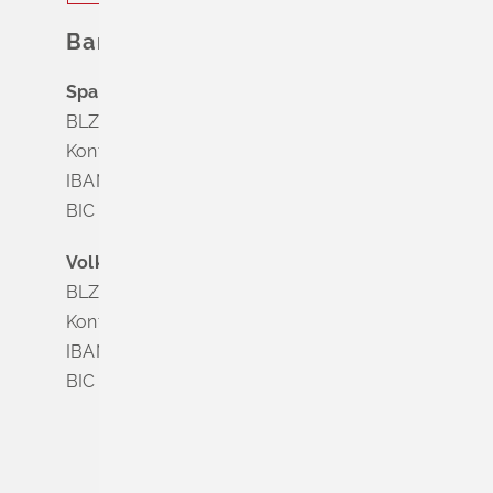
Bankverbindung
Sparkasse Markgräflerland Müllheim
BLZ 683 518 65
Konto Nr. 8 028 524
IBAN DE63 6835 1865 0008 0285 24
BIC SOLADES1MGL
Volksbank Dreiländereck
BLZ 683 900 00
Konto Nr. 3 500 004
IBAN DE56 6839 0000 0003 5000 04
BIC VOLODE66