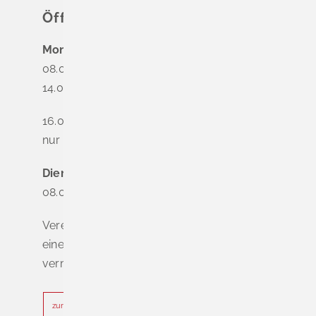
Öffnungszeiten
Montag
08.00 - 12.00 Uhr
14.00 - 16.00 Uhr
16.00 - 18.00 Uhr
nur nach Terminvereinbarung
Dienstag - Freitag
08.00 - 12.00 Uhr
Vereinbaren Sie online oder telefonisch
einen Termin, um Wartezeiten zu
vermeiden.
zur Terminvereinbarung