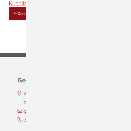
Kirchliche Vereine
Zurück
Gemeinde Schliengen
Wasserschloss Entenstein
79418
Schliengen
gemeinde@schliengen.de
(0
76
35) 3
10
90