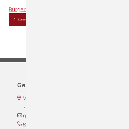
Bürgervereine
Zurück
Gemeinde Schliengen
Wasserschloss Entenstein
79418
Schliengen
gemeinde@schliengen.de
(0
76
35) 3
10
90