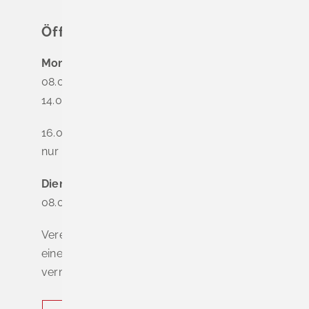
Öffnungszeiten
Montag
08.00 - 12.00 Uhr
14.00 - 16.00 Uhr
16.00 - 18.00 Uhr
nur nach Terminvereinbarung
Dienstag - Freitag
08.00 - 12.00 Uhr
Vereinbaren Sie online oder telefonisch
einen Termin, um Wartezeiten zu
vermeiden.