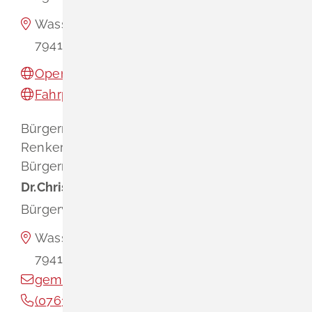
Wasserschloss Entenstein
79418
Schliengen
OpenStreetMap
Fahrplanauskunft
Bürgermeister und Vorsitzender
Dr.
Christian
Renkert
Bürgermeister und Vorsitzender
Dr.
Christian
Renkert
Bürgerverein Schliengen e.V.
Wasserschloss Entenstein
79418
Schliengen
gemeinde@schliengen.de
(0
76
35) 31
09-21