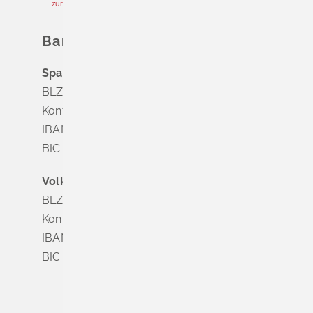
zur Terminvereinbarung
Bankverbindung
Sparkasse Markgräflerland Müllheim
BLZ 683 518 65
Konto Nr. 8 028 524
IBAN DE63 6835 1865 0008 0285 24
BIC SOLADES1MGL
Volksbank Dreiländereck
BLZ 683 900 00
Konto Nr. 3 500 004
IBAN DE56 6839 0000 0003 5000 04
BIC VOLODE66