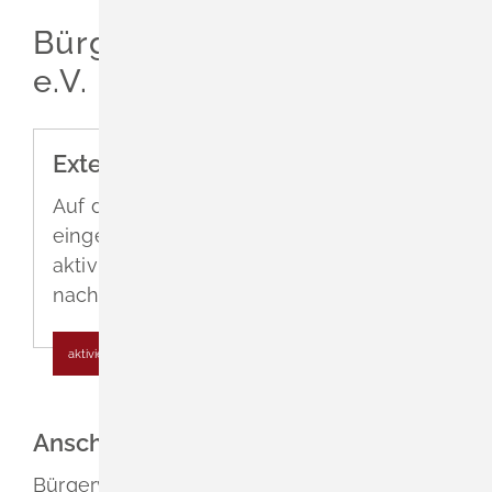
Leichte Sprache
Bürgerverein Schliengen
Gebärdenprache
e.V.
Externe Inhalte aktivieren
Auf dieser Seite ist eine OSM Karte
eingebunden. Wenn Sie die Karte
aktivieren, werden Inhalte von OSM
nachgeladen.
aktiviere Karte
Anschrift
Bürgerverein Schliengen e.V.