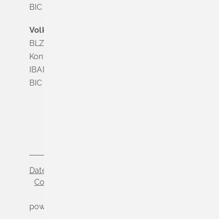
BIC SOLADES1MGL
Volksbank Dreiländereck
BLZ 683 900 00
Konto Nr. 3 500 004
IBAN DE56 6839 0000 0003 5000 04
BIC VOLODE66
Datenschutz
Impressum
Cookie-Einstellungen
powered by
Komm.ONE