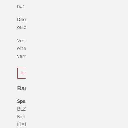
nur nach Terminvereinbarung
Dienstag - Freitag
08.00 - 12.00 Uhr
Vereinbaren Sie online oder telefonisch
einen Termin, um Wartezeiten zu
vermeiden.
zur Terminvereinbarung
Bankverbindung
Sparkasse Markgräflerland Müllheim
BLZ 683 518 65
Konto Nr. 8 028 524
IBAN DE63 6835 1865 0008 0285 24