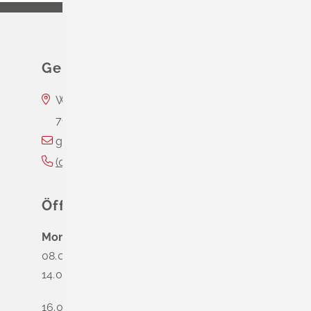
Leichte Sprache
Gebärdenprache
Gemeinde Schliengen
Wasserschloss Entenstein
79418
Schliengen
gemeinde@schliengen.de
(0
76
35) 3
10
90
Öffnungszeiten
Montag
08.00 - 12.00 Uhr
14.00 - 16.00 Uhr
16.00 - 18.00 Uhr